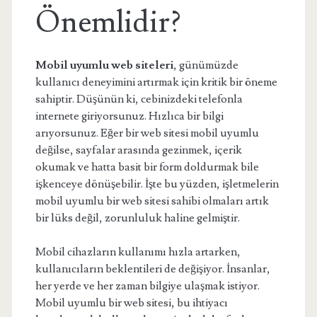
Önemlidir?
Mobil uyumlu web siteleri
, günümüzde
kullanıcı deneyimini artırmak için kritik bir öneme
sahiptir. Düşünün ki, cebinizdeki telefonla
internete giriyorsunuz. Hızlıca bir bilgi
arıyorsunuz. Eğer bir web sitesi mobil uyumlu
değilse, sayfalar arasında gezinmek, içerik
okumak ve hatta basit bir form doldurmak bile
işkenceye dönüşebilir. İşte bu yüzden, işletmelerin
mobil uyumlu bir web sitesi sahibi olmaları artık
bir lüks değil, zorunluluk haline gelmiştir.
Mobil cihazların kullanımı hızla artarken,
kullanıcıların beklentileri de değişiyor. İnsanlar,
her yerde ve her zaman bilgiye ulaşmak istiyor.
Mobil uyumlu bir web sitesi, bu ihtiyacı