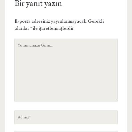
Bir yanıt yazın
E-posta adresiniz yayınlanmayacak.
Gerekli
alanlar
*
ile işaretlenmişlerdir
Yorumunuz
Adınız