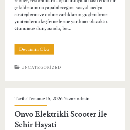
rehber, restoranların dijital dünyada nasıl etkili bir
şekilde tanıtım yapabileceğini, sosyal medya
stratejilerini ve online varlıklarını güçlendirme
yöntemlerini keşfetmelerine yardımcı olacaktır.
Günümüz dünyasında, bir…
Restoranlar
Devamını Oku
İcin
UNCATEGORIZED
Dijital
Tanitim
Rehberi
Tarih: Temmuz 16, 2026 Yazar:
admin
Onvo Elektrikli Scooter İle
Sehir Hayati