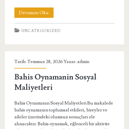
Lamine
Devamını Oku
Parke
UNCATEGORIZED
İslak
Mop
İle
Tarih: Temmuz 28, 2026 Yazar:
admin
Silinir
Mi
Bahis Oynamanin Sosyal
Maliyetleri
Bahis Oynamanın Sosyal Maliyetleri Bu makalede
bahis oynamanın toplumsal etkileri, bireyler ve
aileler üzerindeki olumsuz sonuçları ele
alınacaktır. Bahis oynamak, eğlenceli bir aktivite