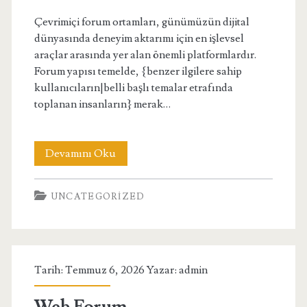
Çevrimiçi forum ortamları, günümüzün dijital
dünyasında deneyim aktarımı için en işlevsel
araçlar arasında yer alan önemli platformlardır.
Forum yapısı temelde, {benzer ilgilere sahip
kullanıcıların|belli başlı temalar etrafında
toplanan insanların} merak…
Forum
Devamını Oku
UNCATEGORIZED
Tarih: Temmuz 6, 2026 Yazar:
admin