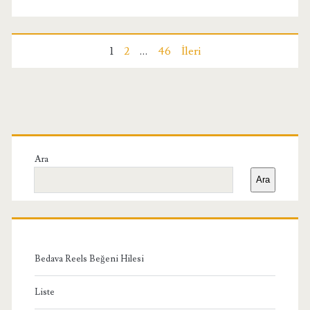
Ve
Yan
Yazı
1
2
…
46
İleri
Sanayi
sayfalaması
Parca
Arasindaki
Birincil
Farklar
Yan
Ara
Ara
Menü
Bedava Reels Beğeni Hilesi
Liste