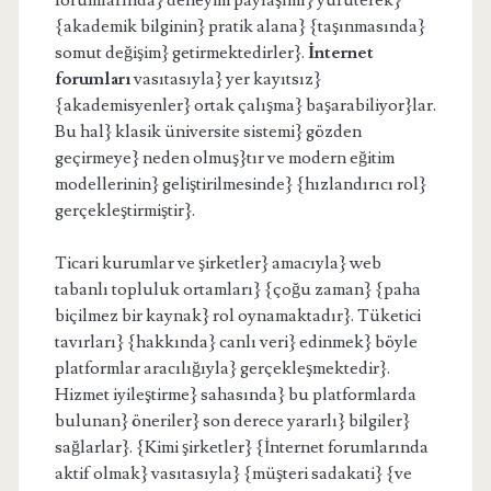
forumlarında} deneyim paylaşımı} yürüterek}
{akademik bilginin} pratik alana} {taşınmasında}
somut değişim} getirmektedirler}.
İnternet
forumları
vasıtasıyla} yer kayıtsız}
{akademisyenler} ortak çalışma} başarabiliyor}lar.
Bu hal} klasik üniversite sistemi} gözden
geçirmeye} neden olmuş}tır ve modern eğitim
modellerinin} geliştirilmesinde} {hızlandırıcı rol}
gerçekleştirmiştir}.
Ticari kurumlar ve şirketler} amacıyla} web
tabanlı topluluk ortamları} {çoğu zaman} {paha
biçilmez bir kaynak} rol oynamaktadır}. Tüketici
tavırları} {hakkında} canlı veri} edinmek} böyle
platformlar aracılığıyla} gerçekleşmektedir}.
Hizmet iyileştirme} sahasında} bu platformlarda
bulunan} öneriler} son derece yararlı} bilgiler}
sağlarlar}. {Kimi şirketler} {İnternet forumlarında
aktif olmak} vasıtasıyla} {müşteri sadakati} {ve