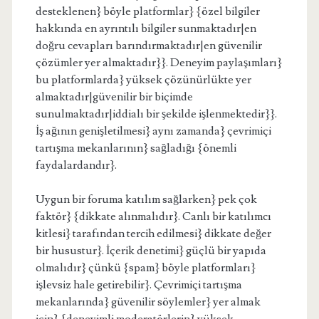
desteklenen} böyle platformlar} {özel bilgiler
hakkında en ayrıntılı bilgiler sunmaktadır|en
doğru cevapları barındırmaktadır|en güvenilir
çözümler yer almaktadır}}. Deneyim paylaşımları}
bu platformlarda} yüksek çözünürlükte yer
almaktadır|güvenilir bir biçimde
sunulmaktadır|iddialı bir şekilde işlenmektedir}}.
İş ağının genişletilmesi} aynı zamanda} çevrimiçi
tartışma mekanlarının} sağladığı {önemli
faydalardandır}.
Uygun bir foruma katılım sağlarken} pek çok
faktör} {dikkate alınmalıdır}. Canlı bir katılımcı
kitlesi} tarafından tercih edilmesi} dikkate değer
bir husustur}. İçerik denetimi} güçlü bir yapıda
olmalıdır} çünkü {spam} böyle platformları}
işlevsiz hale getirebilir}. Çevrimiçi tartışma
mekanlarında} güvenilir söylemler} yer almak