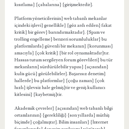
kısıtlama} {çabalarına} {girişmektedir}.
Platform yöneticilerinin} web tabanlı mekanlar
içindeki işlevi} genellikle} {göz ardı edilen} fakat
kritik} bir görev} barındırmaktadır}. {Spam ve
trolling engelleme} benzeri sorumluluklar} bu
platformlarda} güvenli bir mekanın} {korunması}
amacıyla} {çok kritik} {bir rol oynamaktadır}tır.
Hassas tutum sergileyen forum görevlileri} bu tür
mekanların} sürdürülebilir yapısı} {açısından}
kulis gücü} görülebilirler}. Başarısız denetim}
hallerde} bu platformlar} {çoğu zaman} {çok
hızlı} işlevsiz hale gelmiş}tir ve geniş kullanıcı
kitlesini} {kaybetmiş}tir.
Akademik çevreler} {açısından} web tabanlı bilgi
ortamlarının} {gerekliliği} {son yıllarda} müthiş
biçimde} çoğalmıştır}. Bilim insanları} {İnternet