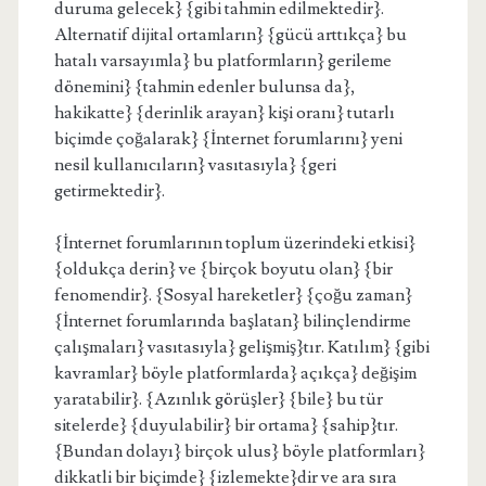
duruma gelecek} {gibi tahmin edilmektedir}.
Alternatif dijital ortamların} {gücü arttıkça} bu
hatalı varsayımla} bu platformların} gerileme
dönemini} {tahmin edenler bulunsa da},
hakikatte} {derinlik arayan} kişi oranı} tutarlı
biçimde çoğalarak} {İnternet forumlarını} yeni
nesil kullanıcıların} vasıtasıyla} {geri
getirmektedir}.
{İnternet forumlarının toplum üzerindeki etkisi}
{oldukça derin} ve {birçok boyutu olan} {bir
fenomendir}. {Sosyal hareketler} {çoğu zaman}
{İnternet forumlarında başlatan} bilinçlendirme
çalışmaları} vasıtasıyla} gelişmiş}tır. Katılım} {gibi
kavramlar} böyle platformlarda} açıkça} değişim
yaratabilir}. {Azınlık görüşler} {bile} bu tür
sitelerde} {duyulabilir} bir ortama} {sahip}tır.
{Bundan dolayı} birçok ulus} böyle platformları}
dikkatli bir biçimde} {izlemekte}dir ve ara sıra