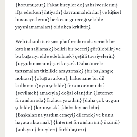
{korumuştur}. Fakat bireyler de} şahsi verilerini}
ifşa ederken} ihtiyatlı} davranmalıdırlar} ve kişisel
hususiyetlerini} herkesin göreceği şekilde
yayınlamamaları} oldukça kritiktir}.
Web tabanlı tartışma platformlarında verimli bir
katılım sağlamak} belirli bir beceri} görülebilir} ve
bu başarıyı elde edebilmek} çeşitli tavsiyelerin}
{uygulanmasını} şart koşar}. Daha önceki
tartışmaları titizlikle araştırmak} {bir başlangıç
noktası} {oluştururken}, hakemane bir dil
kullanımı} aynı şekilde} forum ortamında}
{sevilmek} amacıyla} doğal olan}dır. {İnternet
forumlarında} fazlaca yazıdan} {daha çok uygun
şekilde} {konuşmak} {daha kıymetlidir}.
{Başkalarına yardım etmeyi} dilemek} ve bunu
hayata aktarmak} {İnternet forumlarının} özünü}
{anlayan} bireyleri} farklılaştırır}.