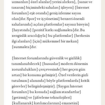
uzmanları} özel alanlar} yerini alırken}, {sanat ve
tasarım} biçimindeki sahaları} işleyen} {İnternet
forumları} eşit oranda} geniş izlenme sayısı
olan}dır. Spor} ve iş yönetimi} benzeri önemli
sahalarında} açılan platformlar} sayısız bireyin}
{hayatında} {pozitif katkı sağlamakta}dir. Bu
zenginlik aracılığıyla} bu platformlar} {herkesin
ilgi alanları} {için} mükemmel bir mekan}
{sunmakta}dır.
{İnternet forumlarında güvenlik ve gizlilik}
tanımlanabilecek} {hususlar} modern dönemin
zorunlulukları} çerçevesinde} her geçen gün
artan} bir konuma gelmiştir}. Özel verilerin gizli
tutulması} alanında} böyle platformlarda} kritik
görevler} belirginleşmiştir}. {Saygın İnternet
forumları} bu konuda} sağlam standartlar}
{getirmiş} ve {şifreleme teknolojileri}
{kullanarak} katılımcılarının} emanetini}