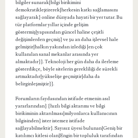
bilgiler sunarak|bilgi birikimini
demokratikleştirerek|herkesin katkı sağlamasını
sağlayarak} online dünyada hayati bir yer tutar. Bu
tür platformlar yıllar içinde gelişim
göstermiş|yapısından güncel haline çeşitli
değişimlerden geçmiş} ve şu an daha işlevsel hale
gelmiştir|halkın yakından izlediği |en çok
kullanılan sanal mekanlar arasında yer
almaktadır}}. Teknoloji her gün daha da ilerleme
gösterdikçe, böyle sitelerin gerekliliği de sürekli
artmaktadır|yükselişe geçmiştir|daha da
belirginleşmiştir}}.
Forumların faydasından istifade etmenin asıl
yararlarından} {hızlı bilgi aktarımı ve bilgi
birikiminin aktarılması|milyonlarca kullanıcının
bilgisinden} ister istemez istifade
sağlayabilmektir}. Sayısız üyesi bulunan|Geniş bir
katılımcı kitlesi olan|Engin bir topluluk tarafından