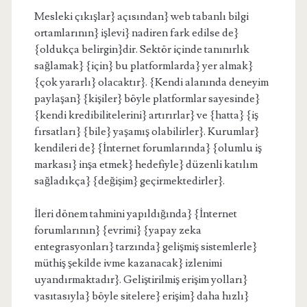
Mesleki çıkışlar} açısından} web tabanlı bilgi
ortamlarının} işlevi} nadiren fark edilse de}
{oldukça belirgin}dir. Sektör içinde tanınırlık
sağlamak} {için} bu platformlarda} yer almak}
{çok yararlı} olacaktır}. {Kendi alanında deneyim
paylaşan} {kişiler} böyle platformlar sayesinde}
{kendi kredibilitelerini} artırırlar} ve {hatta} {iş
fırsatları} {bile} yaşamış olabilirler}. Kurumlar}
kendileri de} {İnternet forumlarında} {olumlu iş
markası} inşa etmek} hedefiyle} düzenli katılım
sağladıkça} {değişim} geçirmektedirler}.
İleri dönem tahmini yapıldığında} {İnternet
forumlarının} {evrimi} {yapay zeka
entegrasyonları} tarzında} gelişmiş sistemlerle}
müthiş şekilde ivme kazanacak} izlenimi
uyandırmaktadır}. Geliştirilmiş erişim yolları}
vasıtasıyla} böyle sitelere} erişim} daha hızlı}