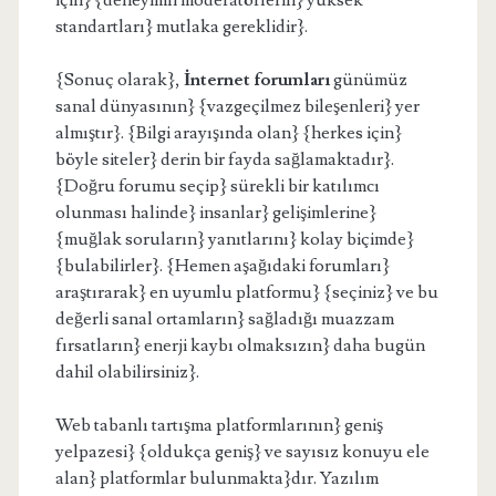
için} {deneyimli moderatörlerin} yüksek
standartları} mutlaka gereklidir}.
{Sonuç olarak},
İnternet forumları
günümüz
sanal dünyasının} {vazgeçilmez bileşenleri} yer
almıştır}. {Bilgi arayışında olan} {herkes için}
böyle siteler} derin bir fayda sağlamaktadır}.
{Doğru forumu seçip} sürekli bir katılımcı
olunması halinde} insanlar} gelişimlerine}
{muğlak soruların} yanıtlarını} kolay biçimde}
{bulabilirler}. {Hemen aşağıdaki forumları}
araştırarak} en uyumlu platformu} {seçiniz} ve bu
değerli sanal ortamların} sağladığı muazzam
fırsatların} enerji kaybı olmaksızın} daha bugün
dahil olabilirsiniz}.
Web tabanlı tartışma platformlarının} geniş
yelpazesi} {oldukça geniş} ve sayısız konuyu ele
alan} platformlar bulunmakta}dır. Yazılım