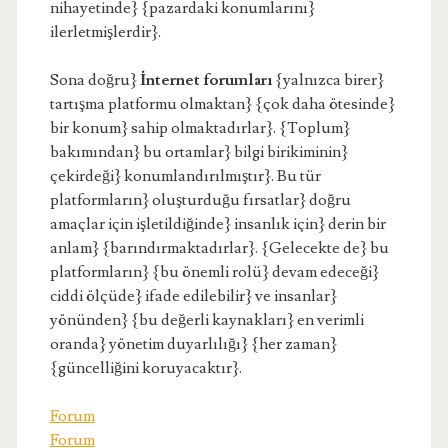
nihayetinde} {pazardaki konumlarını}
ilerletmişlerdir}.
Sona doğru}
İnternet forumları
{yalnızca birer}
tartışma platformu olmaktan} {çok daha ötesinde}
bir konum} sahip olmaktadırlar}. {Toplum}
bakımından} bu ortamlar} bilgi birikiminin}
çekirdeği} konumlandırılmıştır}. Bu tür
platformların} oluşturduğu fırsatlar} doğru
amaçlar için işletildiğinde} insanlık için} derin bir
anlam} {barındırmaktadırlar}. {Gelecekte de} bu
platformların} {bu önemli rolü} devam edeceği}
ciddi ölçüde} ifade edilebilir} ve insanlar}
yönünden} {bu değerli kaynakları} en verimli
oranda} yönetim duyarlılığı} {her zaman}
{güncelliğini koruyacaktır}.
Forum
Forum