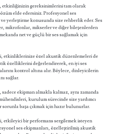
, etkinliğinizin gereksinimlerini tam olarak
 çözüm elde edersiniz. Profesyonel ses
ve yerleştirme konusunda size rehberlik eder. Ses
er, mikrofonlar, mikserler ve diğer bileşenlerden
 mekanda net ve güçlü bir ses sağlamak için
i, etkinliklerinize özel akustik düzenlemeleri de
ik özelliklerini değerlendirerek, en iyi ses
arını kontrol altına alır. Böylece, dinleyicilerin
nı sağlar.
da, sadece ekipman almakla kalmaz, aynı zamanda
s mühendisleri, kurulum sürecinde size yardımcı
r sorunla başa çıkmak için hazır bulunurlar.
, etkileyici bir performans sergilemek isteyen
fesyonel ses ekipmanları, özelleştirilmiş akustik