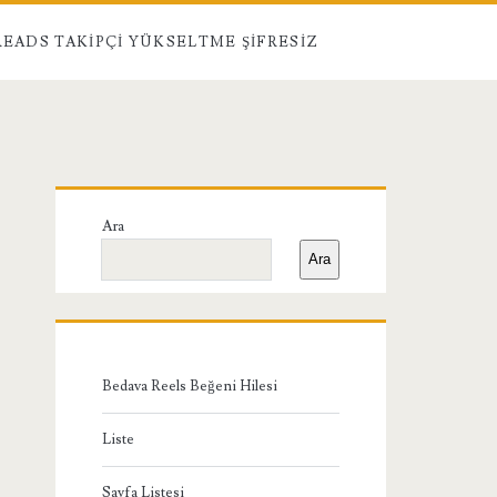
EADS TAKIPÇI YÜKSELTME ŞIFRESIZ
Birincil
Ara
Yan
Ara
Menü
Bedava Reels Beğeni Hilesi
Liste
Sayfa Listesi