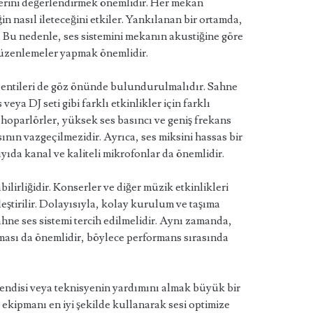
lerini değerlendirmek önemlidir. Her mekan
in nasıl ileteceğini etkiler. Yankılanan bir ortamda,
ir. Bu nedenle, ses sistemini mekanın akustiğine göre
düzenlemeler yapmak önemlidir.
klentileri de göz önünde bulundurulmalıdır. Sahne
veya DJ seti gibi farklı etkinlikler için farklı
 hoparlörler, yüksek ses basıncı ve geniş frekans
ının vazgeçilmezidir. Ayrıca, ses miksini hassas bir
ayıda kanal ve kaliteli mikrofonlar da önemlidir.
ilirliğidir. Konserler ve diğer müzik etkinlikleri
eştirilir. Dolayısıyla, kolay kurulum ve taşıma
hne ses sistemi tercih edilmelidir. Aynı zamanda,
lması da önemlidir, böylece performans sırasında
endisi veya teknisyenin yardımını almak büyük bir
 ekipmanı en iyi şekilde kullanarak sesi optimize