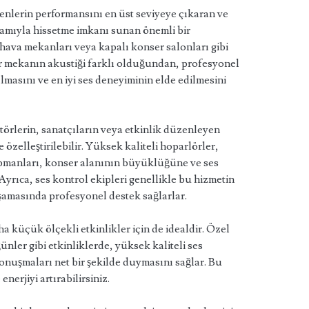
syenlerin performansını en üst seviyeye çıkaran ve
nlamıyla hissetme imkanı sunan önemli bir
hava mekanları veya kapalı konser salonları gibi
er mekanın akustiği farklı olduğundan, profesyonel
lmasını ve en iyi ses deneyiminin elde edilmesini
törlerin, sanatçıların veya etkinlik düzenleyen
e özelleştirilebilir. Yüksek kaliteli hoparlörler,
kipmanları, konser alanının büyüklüğüne ve ses
Ayrıca, ses kontrol ekipleri genellikle bu hizmetin
aşamasında profesyonel destek sağlarlar.
a küçük ölçekli etkinlikler için de idealdir. Özel
ünler gibi etkinliklerde, yüksek kaliteli ses
nuşmaları net bir şekilde duymasını sağlar. Bu
nerjiyi artırabilirsiniz.