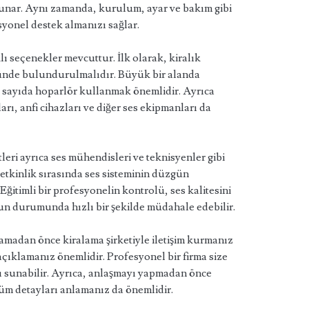
sunar. Aynı zamanda, kurulum, ayar ve bakım gibi
yonel destek almanızı sağlar.
lı seçenekler mevcuttur. İlk olarak, kiralık
nünde bulundurulmalıdır. Büyük bir alanda
rli sayıda hoparlör kullanmak önemlidir. Ayrıca
rı, anfi cihazları ve diğer ses ekipmanları da
leri ayrıca ses mühendisleri ve teknisyenler gibi
etkinlik sırasında ses sisteminin düzgün
Eğitimli bir profesyonelin kontrolü, ses kalitesini
run durumunda hızlı bir şekilde müdahale edebilir.
lamadan önce kiralama şirketiyle iletişim kurmanız
e açıklamanız önemlidir. Profesyonel bir firma size
ı sunabilir. Ayrıca, anlaşmayı yapmadan önce
üm detayları anlamanız da önemlidir.