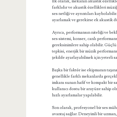
İlk olarak, mekanın akustik özellik
farklıdır ve akustik özellikleri müziğ
ses netliği ve ayrıntıları kaybolabil
ayarlamak ve gerekirse ek akustik 
Ayrıca, performansın niteliği ve be
ses sistemi, konser, canlı performans 
gereksinimlere sahip olabilir. Güçlü
tepkisi, enerjik bir müzik performans
şekilde ayarlayabilmek için yeterli s
Başka bir faktör ise ekipmanın taşınab
genellikle farklı mekanlarda gerçekl
imkanı sunan hafif ve kompakt bir sa
kullanıcı dostu bir arayüze sahip o
hızlı ayarlamalar yapılabilir.
Son olarak, profesyonel bir ses müh
avantaj sağlar. Deneyimli bir uzman,