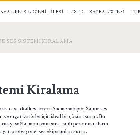
AVA REELS BEĞENI HILESI
LISTE
SAYFA LISTESI
THR
E SES SISTEMI KIRALAMA
stemi Kiralama
rken, ses kalitesi hayati öneme sahiptir. Sahne ses
ar ve organizatörler için ideal bir çözüm sunar. Bu
m kurmayı sağlamanın yanı sıra, canlı performansların
layan profesyonel ses ekipmanları sunar.