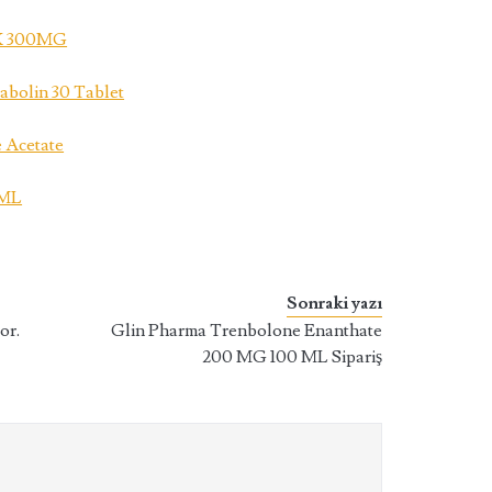
 300MG
bolin 30 Tablet
 Acetate
0ML
Sonraki yazı
or.
Glin Pharma Trenbolone Enanthate
200 MG 100 ML Sipariş