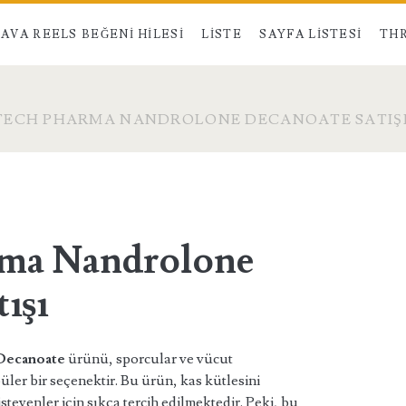
AVA REELS BEĞENI HILESI
LISTE
SAYFA LISTESI
THR
TECH PHARMA NANDROLONE DECANOATE SATIŞ
rma Nandrolone
ışı
Decanoate
ürünü, sporcular ve vücut
üler bir seçenektir. Bu ürün, kas kütlesini
steyenler için sıkça tercih edilmektedir. Peki, bu