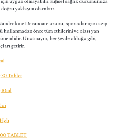
y için uygun olmayabilir. Kişisel sağlık durumunuza
 doğru yaklaşım olacaktır.
Nandrolone Decanoate ürünü, sporcular için cazip
nü kullanmadan önce tüm etkilerini ve olası yan
önemlidir. Unutmayın, her şeyde olduğu gibi,
ları getirir.
ml
 30 Tablet
 10ml
0ui
 Hgh
 100 TABLET