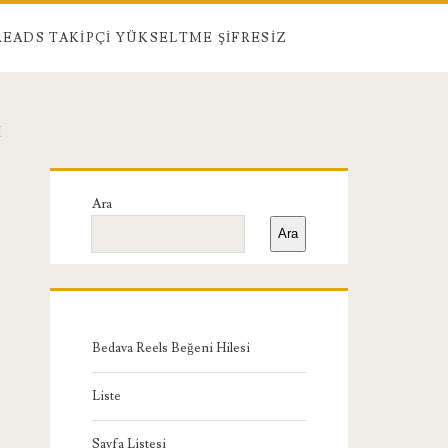
EADS TAKIPÇI YÜKSELTME ŞIFRESIZ
I
Birincil
Ara
Yan
Ara
Menü
Bedava Reels Beğeni Hilesi
Liste
Sayfa Listesi