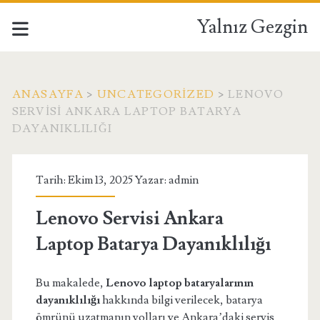
Yalnız Gezgin
ANASAYFA
>
UNCATEGORIZED
>
LENOVO
SERVISI ANKARA LAPTOP BATARYA
DAYANIKLILIĞI
Tarih: Ekim 13, 2025 Yazar:
admin
Lenovo Servisi Ankara
Laptop Batarya Dayanıklılığı
Bu makalede,
Lenovo laptop bataryalarının
dayanıklılığı
hakkında bilgi verilecek, batarya
ömrünü uzatmanın yolları ve Ankara’daki servis