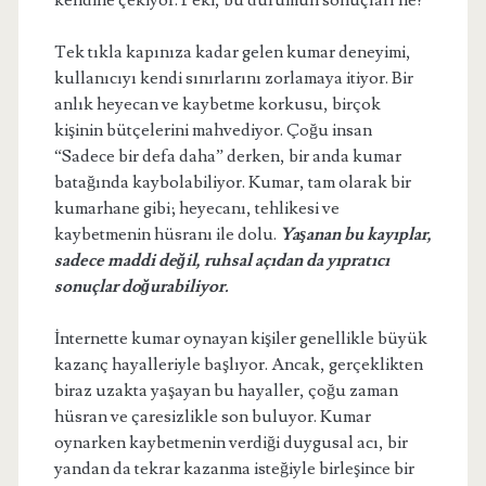
kendine çekiyor. Peki, bu durumun sonuçları ne?
Tek tıkla kapınıza kadar gelen kumar deneyimi,
kullanıcıyı kendi sınırlarını zorlamaya itiyor. Bir
anlık heyecan ve kaybetme korkusu, birçok
kişinin bütçelerini mahvediyor. Çoğu insan
“Sadece bir defa daha” derken, bir anda kumar
batağında kaybolabiliyor. Kumar, tam olarak bir
kumarhane gibi; heyecanı, tehlikesi ve
kaybetmenin hüsranı ile dolu.
Yaşanan bu kayıplar,
sadece maddi değil, ruhsal açıdan da yıpratıcı
sonuçlar doğurabiliyor.
İnternette kumar oynayan kişiler genellikle büyük
kazanç hayalleriyle başlıyor. Ancak, gerçeklikten
biraz uzakta yaşayan bu hayaller, çoğu zaman
hüsran ve çaresizlikle son buluyor. Kumar
oynarken kaybetmenin verdiği duygusal acı, bir
yandan da tekrar kazanma isteğiyle birleşince bir