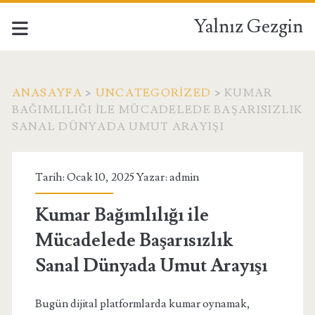
Yalnız Gezgin
ANASAYFA
>
UNCATEGORIZED
>
KUMAR
BAĞIMLILIĞI ILE MÜCADELEDE BAŞARISIZLIK
SANAL DÜNYADA UMUT ARAYIŞI
Tarih: Ocak 10, 2025 Yazar:
admin
Kumar Bağımlılığı ile
Mücadelede Başarısızlık
Sanal Dünyada Umut Arayışı
Bugün dijital platformlarda kumar oynamak,