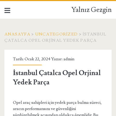
Yalnız Gezgin
ANASAYFA
>
UNCATEGORIZED
>
İSTANBUL
ÇATALCA OPEL ORJINAL YEDEK PARÇA
Tarih: Ocak 22, 2024 Yazar:
admin
İstanbul Çatalca Opel Orjinal
Yedek Parça
Opel araç sahipleri için yedek parça bulma süreci,
aracın performansını ve güvenliğini
sürdürebilmek açısından oldukça önemlidir. Bu