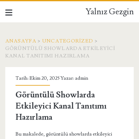
Yalnız Gezgin
ANASAYFA
>
UNCATEGORIZED
>
GÖRÜNTÜLÜ SHOWLARDA ETKILEYICI
KANAL TANITIMI HAZIRLAMA
Tarih: Ekim 20, 2025 Yazar:
admin
Görüntülü Showlarda
Etkileyici Kanal Tanıtımı
Hazırlama
Bu makalede, görüntülü showlarda etkileyici