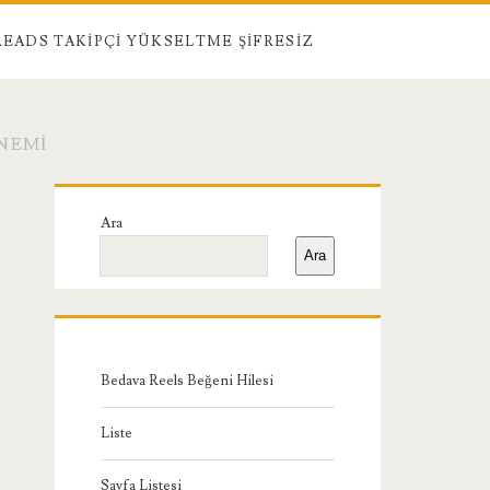
EADS TAKIPÇI YÜKSELTME ŞIFRESIZ
ÖNEMI
Birincil
Ara
Yan
Ara
Menü
Bedava Reels Beğeni Hilesi
Liste
Sayfa Listesi