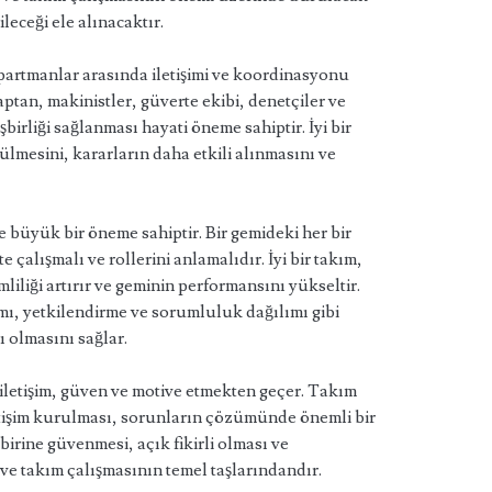
ileceği ele alınacaktır.
epartmanlar arasında iletişimi ve koordinasyonu
kaptan, makinistler, güverte ekibi, denetçiler ve
birliği sağlanması hayati öneme sahiptir. İyi bir
zülmesini, kararların daha etkili alınmasını ve
 büyük bir öneme sahiptir. Bir gemideki her bir
e çalışmalı ve rollerini anlamalıdır. İyi bir takım,
mliliği artırır ve geminin performansını yükseltir.
mı, yetkilendirme ve sorumluluk dağılımı gibi
ı olmasını sağlar.
 iletişim, güven ve motive etmekten geçer. Takım
letişim kurulması, sorunların çözümünde önemli bir
rbirine güvenmesi, açık fikirli olması ve
 ve takım çalışmasının temel taşlarındandır.