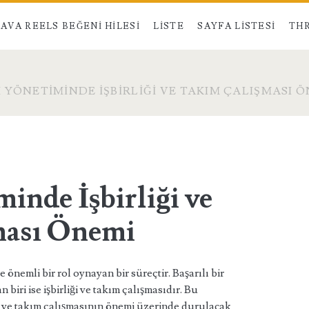
AVA REELS BEĞENI HILESI
LISTE
SAYFA LISTESI
THR
 YÖNETIMINDE İŞBIRLIĞI VE TAKIM ÇALIŞMASI 
inde İşbirliği ve
ması Önemi
önemli bir rol oynayan bir süreçtir. Başarılı bir
biri ise işbirliği ve takım çalışmasıdır. Bu
i ve takım çalışmasının önemi üzerinde durulacak