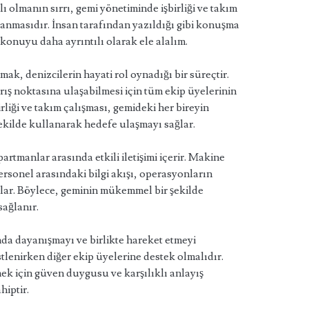
lı olmanın sırrı, gemi yönetiminde işbirliği ve takım
lanmasıdır. İnsan tarafından yazıldığı gibi konuşma
konuyu daha ayrıntılı olarak ele alalım.
ak, denizcilerin hayati rol oynadığı bir süreçtir.
ış noktasına ulaşabilmesi için tüm ekip üyelerinin
irliği ve takım çalışması, gemideki her bireyin
şekilde kullanarak hedefe ulaşmayı sağlar.
artmanlar arasında etkili iletişimi içerir. Makine
 personel arasındaki bilgi akışı, operasyonların
ğlar. Böylece, geminin mükemmel bir şekilde
sağlanır.
nda dayanışmayı ve birlikte hareket etmeyi
tlenirken diğer ekip üyelerine destek olmalıdır.
ek için güven duygusu ve karşılıklı anlayış
hiptir.