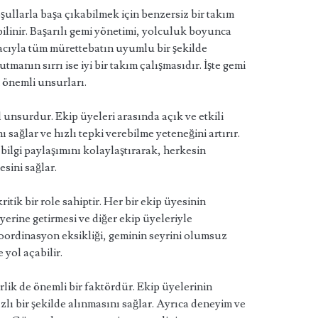
şullarla başa çıkabilmek için benzersiz bir takım
bilinir. Başarılı gemi yönetimi, yolculuk boyunca
macıyla tüm mürettebatın uyumlu bir şekilde
tmanın sırrı ise iyi bir takım çalışmasıdır. İşte gemi
 önemli unsurları.
 unsurdur. Ekip üyeleri arasında açık ve etkili
ı sağlar ve hızlı tepki verebilme yeteneğini artırır.
ilgi paylaşımını kolaylaştırarak, herkesin
esini sağlar.
tik bir role sahiptir. Her bir ekip üyesinin
yerine getirmesi ve diğer ekip üyeleriyle
oordinasyon eksikliği, geminin seyrini olumsuz
e yol açabilir.
lik de önemli bir faktördür. Ekip üyelerinin
zlı bir şekilde alınmasını sağlar. Ayrıca deneyim ve