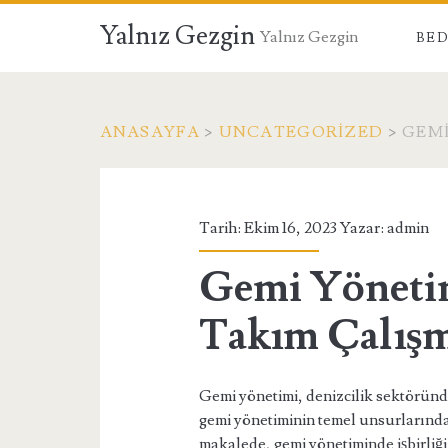
Yalnız Gezgin
Yalnız Gezgin
BED
ANASAYFA
>
UNCATEGORIZED
>
GEMI
Tarih: Ekim 16, 2023 Yazar:
admin
Gemi Yönetim
Takım Çalış
Gemi yönetimi, denizcilik sektöründe 
gemi yönetiminin temel unsurlarından 
makalede, gemi yönetiminde işbirliğ