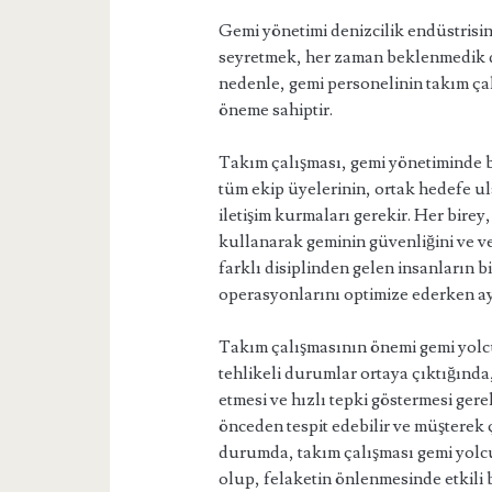
Gemi yönetimi denizcilik endüstrisin
seyretmek, her zaman beklenmedik du
nedenle, gemi personelinin takım ça
öneme sahiptir.
Takım çalışması, gemi yönetiminde b
tüm ekip üyelerinin, ortak hedefe ula
iletişim kurmaları gerekir. Her birey
kullanarak geminin güvenliğini ve ve
farklı disiplinden gelen insanların b
operasyonlarını optimize ederken ayn
Takım çalışmasının önemi gemi yolcu
tehlikeli durumlar ortaya çıktığında
etmesi ve hızlı tepki göstermesi gerekli
önceden tespit edebilir ve müşterek
durumda, takım çalışması gemi yolcul
olup, felaketin önlenmesinde etkili b