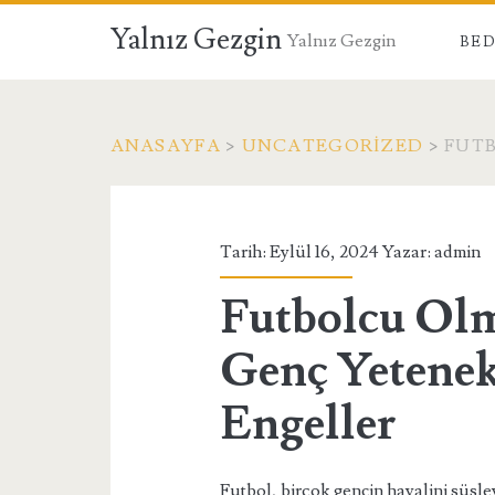
Yalnız Gezgin
Yalnız Gezgin
BED
ANASAYFA
>
UNCATEGORIZED
>
FUTB
Tarih: Eylül 16, 2024 Yazar:
admin
Futbolcu Olm
Genç Yetenekl
Engeller
Futbol, birçok gencin hayalini süsle