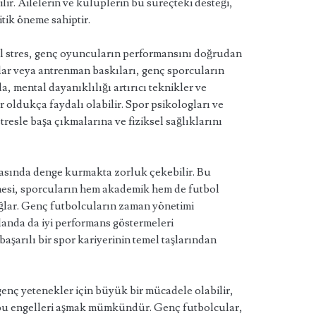
lir. Ailelerin ve kulüplerin bu süreçteki desteği,
itik öneme sahiptir.
sel stres, genç oyuncuların performansını doğrudan
klar veya antrenman baskıları, genç sporcuların
 mental dayanıklılığı artırıcı teknikler ve
er oldukça faydalı olabilir. Spor psikologları ve
resle başa çıkmalarına ve fiziksel sağlıklarını
rasında denge kurmakta zorluk çekebilir. Bu
mesi, sporcuların hem akademik hem de futbol
ağlar. Genç futbolcuların zaman yönetimi
 alanda da iyi performans göstermeleri
şarılı bir spor kariyerinin temel taşlarından
enç yetenekler için büyük bir mücadele olabilir,
e bu engelleri aşmak mümkündür. Genç futbolcular,