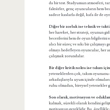
da bir test. Stadyumun atmosferi, ta
faktörler, genç oyuncuların hem bed
sadece kaslarla değil, kafa ile de oy
Diğer bir zorluk ise teknik ve takti
her hareket, her strateji, oyunun gid
becerilerini hem de oyun bilgilerini
alıcı bir süreç ve sıkı bir çalışmayı 
olmayı hedefleyen oyuncular, her an 
çalışmak zorundalar.
Bir diğer kritik nokta ise takım iç
yeteneklerden çok, takım oyununu ö
arkadaşlarıyla uyum içinde olmaları v
ruhu olmadan, bireysel yetenekler ge
Son olarak, motivasyon ve odaklan
kalmak, sürekli olarak kendini geliş
motivasyon gereklidir. Bu, özellikle