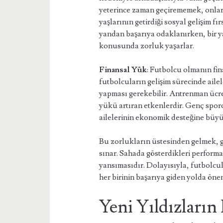
yeterince zaman geçirememek, onları
yaşlarının getirdiği sosyal gelişim fı
yandan başarıya odaklanırken, bir ya
konusunda zorluk yaşarlar.
Finansal Yük
: Futbolcu olmanın fi
futbolcuların gelişim sürecinde ail
yapması gerekebilir. Antrenman ücret
yükü artıran etkenlerdir. Genç spor
ailelerinin ekonomik desteğine büyük
Bu zorlukların üstesinden gelmek, ge
sınar. Sahada gösterdikleri performa
yansımasıdır. Dolayısıyla, futbolcu
her birinin başarıya giden yolda öne
Yeni Yıldızların 