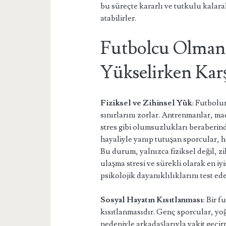
bu süreçte kararlı ve tutkulu kalar
atabilirler.
Futbolcu Olmanı
Yükselirken Karş
Fiziksel ve Zihinsel Yük
: Futbolun
sınırlarını zorlar. Antrenmanlar, ma
stres gibi olumsuzlukları beraberind
hayaliyle yanıp tutuşan sporcular, h
Bu durum, yalnızca fiziksel değil, zi
ulaşma stresi ve sürekli olarak en i
psikolojik dayanıklılıklarını test ede
Sosyal Hayatın Kısıtlanması
: Bir 
kısıtlanmasıdır. Genç sporcular, y
nedeniyle arkadaşlarıyla vakit geçir