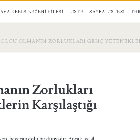
AVA REELS BEĞENI HILESI
LISTE
SAYFA LISTESI
THR
OLCU OLMANIN ZORLUKLARI GENÇ YETENEKLER
anın Zorlukları
erin Karşılaştığı
yen, heyecan dolu bir dünyadır. Ancak, yeşil