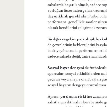
sahalarda başarılı olmak, sadece top
zorluğun üstesinden gelmek zorund
dayanıklılık gereklidir.
Futbolcular
performans, genellikle saatler süre
olarak kendilerini geliştirmek zorun
Bir diğer engel ise
psikolojik baskıd
de çevrelerinin beklentilerini karşıl
baskıyı yönetmek, performansı etkile
sadece sahada değil, antrenmanlarda
Sosyal hayat dengesi
de futbolculu
sporcular, sosyal etkinliklerden mah
geçirme veya aileyle olan bağları güç
sosyal hayatın dengeye oturtulması iç
Ayrıca,
yaralanma riski
her zaman va
sakatlanma ihtimalini beraberinde ge