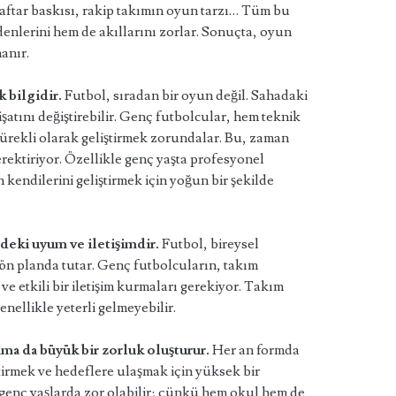
raftar baskısı, rakip takımın oyun tarzı… Tüm bu
enlerini hem de akıllarını zorlar. Sonuçta, oyun
nanır.
k bilgidir.
Futbol, sıradan bir oyun değil. Sahadaki
işatını değiştirebilir. Genç futbolcular, hem teknik
 sürekli olarak geliştirmek zorundalar. Bu, zaman
gerektiriyor. Özellikle genç yaşta profesyonel
kendilerini geliştirmek için yoğun bir şekilde
indeki uyum ve iletişimdir.
Futbol, bireysel
n planda tutar. Genç futbolcuların, takım
e etkili bir iletişim kurmaları gerekiyor. Takım
nellikle yeterli gelmeyebilir.
ma da büyük bir zorluk oluşturur.
Her an formda
tirmek ve hedeflere ulaşmak için yüksek bir
 genç yaşlarda zor olabilir; çünkü hem okul hem de