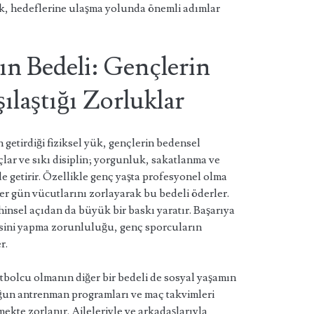
ak, hedeflerine ulaşma yolunda önemli adımlar
n Bedeli: Gençlerin
ılaştığı Zorluklar
 getirdiği fiziksel yük, gençlerin bedensel
çlar ve sıkı disiplin; yorgunluk, sakatlanma ve
e getirir. Özellikle genç yaşta profesyonel olma
er gün vücutlarını zorlayarak bu bedeli öderler.
hinsel açıdan da büyük bir baskı yaratır. Başarıya
yisini yapma zorunluluğu, genç sporcuların
r.
futbolcu olmanın diğer bir bedeli de sosyal yaşamın
oğun antrenman programları ve maç takvimleri
mekte zorlanır. Aileleriyle ve arkadaşlarıyla