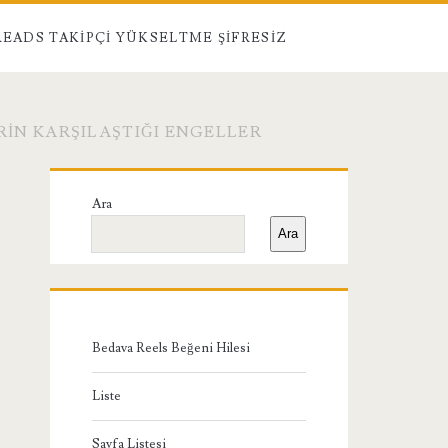
EADS TAKIPÇI YÜKSELTME ŞIFRESIZ
IN KARŞILAŞTIĞI ENGELLER
Birincil
Ara
Yan
Ara
Menü
Bedava Reels Beğeni Hilesi
Liste
Sayfa Listesi