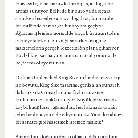
kimyasal işleme maruz kalmadığı için doğal bir
aroma sunuyor. Belki de bir puro ya da sigara
sararken hissedeceğiniz o doğal tat, bu ürünle
birleştiğinde bambaşka bir boyuta geçiyor.
Ağartma işlemleri normalde birçok ürünün tadını
etkileyebilirken, bu kağıt sararken içtiğiniz
malzemelerin gerçek lezzetini ön plana çıkarıyor.
Böylelikle, sarma yapmanın sanatsal yönünü de
keşfetmiş oluyorsunuz.
Dukha Unbleached King Size’ın bir diğer avantajı
ise boyutu. King Size tasarımı, geniş alan sunarak
daha az sıkıştırmayla daha fazla malzeme
kullanmanıza imkân tanıyor. Büyük bir sarmada
kaybolmuş hissi yaşamadan, her lokmada tatmin
edici bir deneyim elde ediyorsunuz. Yani, kendinizi
bir sanatçı gibi hissetmek istemez misiniz?
Bir taraftan doğanın dostu olması, diğer taraftan