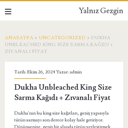
Yalnız Gezgin
ANASAYFA
>
UNCATEGORIZED
>
DUKHA
UNBLEACHED KING SIZE SARMA KAĞIDI +
ZIVANALI FIYAT
Tarih: Ekim 26, 2024 Yazar:
admin
Dukha Unbleached King Size
Sarma Kağıdı + Zıvanalı Fiyat
Dukha'nın bu king size kağıtları, geniş yapısıyla
tütün sarmayı son derece kolay hale getiriyor.
Düşünsenize, geniş bir alanda tütün yerleştirmek,