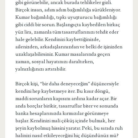
gibi görünebilir, ancak burada tehlikeler gizli.
Birçok insan, adım adım bağımlılığa sürükleniyor.
Kumar bağımlılığı, tıpkı uyuşturucu bağımlılığı
gibi ciddi bir sorun. Başlangıçta kaybedilen birkaç
yüz lira, zamanla tüm tasarruflarınızı tehdit eder
hale gelebilir. Kendinizi kaybettiğinizde,
ailenizden, arkadaşlarınızdan ve belki de işinizden
uzaklaşabilirsiniz. Kumar masalarında geçen
zaman, sosyal hayatınızı daraltırken,
yalnızlığınızı artırabilir.
Birçok kişi, “bir daha deneyeceğim” düşüncesiyle
kendini hep kaybetmeye iter. Bu kısır döngü,
maddi sorunların kapısını ardına kadar açar. Bir
anda borçlar birikir, tasarruflar biter ve sonunda
banka hesaplarınızda kırmızılar görünmeye
başlar. Kendinizi mali çöküş içinde bulmak, her
şeyin kaybolmuş hissini yaratır. Peki, bu sırada ruh
halinizi nasıl etkileyeceğini hiç düşündünüz mü?