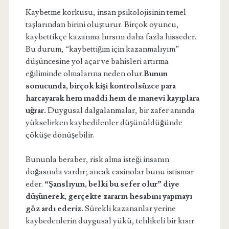
Kaybetme korkusu, insan psikolojisinin temel
taşlarından birini oluşturur. Birçok oyuncu,
kaybettikçe kazanma hırsını daha fazla hisseder.
Bu durum, “kaybettiğim için kazanmalıyım”
düşüncesine yol açar ve bahisleri artırma
eğiliminde olmalarına neden olur.
Bunun
sonucunda, birçok kişi kontrolsüzce para
harcayarak hem maddi hem de manevi kayıplara
uğrar.
Duygusal dalgalanmalar, bir zafer anında
yükselirken kaybedilenler düşünüldüğünde
çöküşe dönüşebilir.
Bununla beraber, risk alma isteği insanın
doğasında vardır; ancak casinolar bunu istismar
eder.
“Şanslıyım, belki bu sefer olur” diye
düşünerek, gerçekte zararın hesabını yapmayı
göz ardı ederiz.
Sürekli kazananlar yerine
kaybedenlerin duygusal yükü, tehlikeli bir kısır