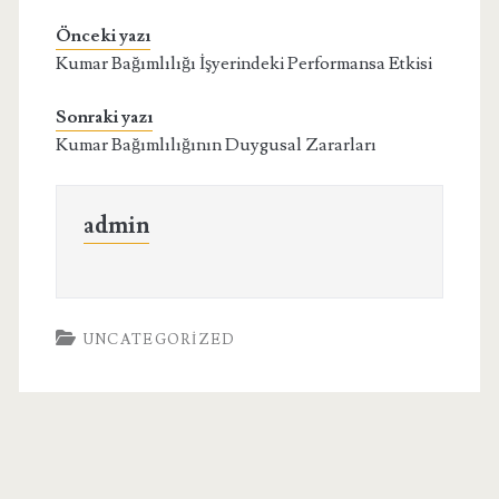
Önceki yazı
Kumar Bağımlılığı İşyerindeki Performansa Etkisi
Sonraki yazı
Kumar Bağımlılığının Duygusal Zararları
admin
UNCATEGORIZED
Birincil