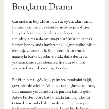
Borçların Dramı
Casinoların büyülü atmosferi, oyuncuları sarar.
Paranın yanı sıra beklentilerin de peşine düşen
bireyler, kaybetme korkusu ve kazanma
umuduyla masada oturmayı sürdürürler. Ancak,
hemen her oyunda kaybetmek, kişinin psikolojisini
dar boğaza sokabilir. Kendilerini kurtarmak
amacıyla başka borçlar alarak, daha derin bir
yıkımın içine sürüklenirler. İşte burada, mali
yıkımın karanlık yüzü açığa çıkar.
Bir kişinin mali çöküşü, yalnızca kendisini değil,
çevresini de etkiler. Aileler, arkadaşlar ve toplum,
bu dramatik yolculuğun bir parçası haline gelir.
Ailevi fertler, borç batağındaki kişinin yükünü
taşımak zorunda kalır. Bu durum, hem sosyal