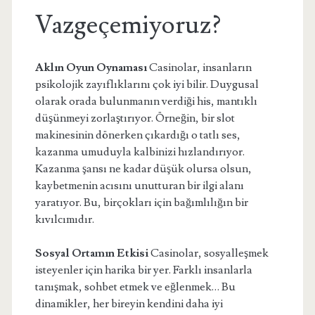
Vazgeçemiyoruz?
Aklın Oyun Oynaması
Casinolar, insanların
psikolojik zayıflıklarını çok iyi bilir. Duygusal
olarak orada bulunmanın verdiği his, mantıklı
düşünmeyi zorlaştırıyor. Örneğin, bir slot
makinesinin dönerken çıkardığı o tatlı ses,
kazanma umuduyla kalbinizi hızlandırıyor.
Kazanma şansı ne kadar düşük olursa olsun,
kaybetmenin acısını unutturan bir ilgi alanı
yaratıyor. Bu, birçokları için bağımlılığın bir
kıvılcımıdır.
Sosyal Ortamın Etkisi
Casinolar, sosyalleşmek
isteyenler için harika bir yer. Farklı insanlarla
tanışmak, sohbet etmek ve eğlenmek… Bu
dinamikler, her bireyin kendini daha iyi