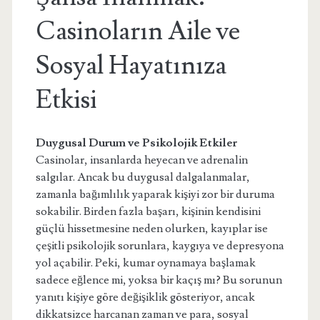
Casinoların Aile ve
Sosyal Hayatınıza
Etkisi
Duygusal Durum ve Psikolojik Etkiler
Casinolar, insanlarda heyecan ve adrenalin
salgılar. Ancak bu duygusal dalgalanmalar,
zamanla bağımlılık yaparak kişiyi zor bir duruma
sokabilir. Birden fazla başarı, kişinin kendisini
güçlü hissetmesine neden olurken, kayıplar ise
çeşitli psikolojik sorunlara, kaygıya ve depresyona
yol açabilir. Peki, kumar oynamaya başlamak
sadece eğlence mi, yoksa bir kaçış mı? Bu sorunun
yanıtı kişiye göre değişiklik gösteriyor, ancak
dikkatsizce harcanan zaman ve para, sosyal