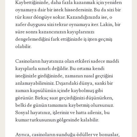
Kaybettiğinizde, daha fazla kazanmak için yeniden
oynamaya dair bir istek hissedersiniz. Bu da sizi bir
tür kısır döngüye sokar. Kazandığınızda ise, o
zafer duygusu sizi tekrar oynamaya iter. Lakin, bir
süre sonra kazancınızın kayıplarınızı
dengelemediğini fark ettiğinizde iş işten geçmiş
olabilir.
Casinoların hayatınıza olan etkileri sadece maddi
kayıplarla sınırlı değildir. Bu ortama kendi
isteğinizle girdiğinizde, zamanın nasıl geçtiğini
anlamayabilirsiniz. Dışarıdaki dünya, sanki bir
zaman kapsülünün içinde kaybolmuş gibi
görünür. Birkaç saat geçirdiğinizi düşünürken,
belki de günün tamamını kaybetmiş olursunuz.
Sosyal hayatınız, işleriniz ve hatta aileniz, bu
kumar tutkusunun gölgesinde kalabilir.
Ayrıca, casinoların sunduğu ödüller ve bonuslar,