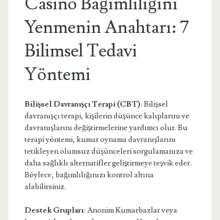
Casino Bağımlılığını
Yenmenin Anahtarı: 7
Bilimsel Tedavi
Yöntemi
Bilişsel Davranışçı Terapi (CBT)
: Bilişsel
davranışçı terapi, kişilerin düşünce kalıplarını ve
davranışlarını değiştirmelerine yardımcı olur. Bu
terapi yöntemi, kumar oynama davranışlarını
tetikleyen olumsuz düşünceleri sorgulamanıza ve
daha sağlıklı alternatifler geliştirmeye teşvik eder.
Böylece, bağımlılığınızı kontrol altına
alabilirsiniz.
Destek Grupları
: Anonim Kumarbazlar veya