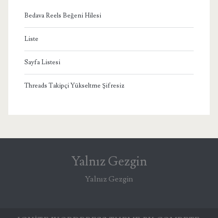
Bedava Reels Beğeni Hilesi
Liste
Sayfa Listesi
Threads Takipçi Yükseltme Şifresiz
Yalnız Gezgin
Yalnız Gezgin