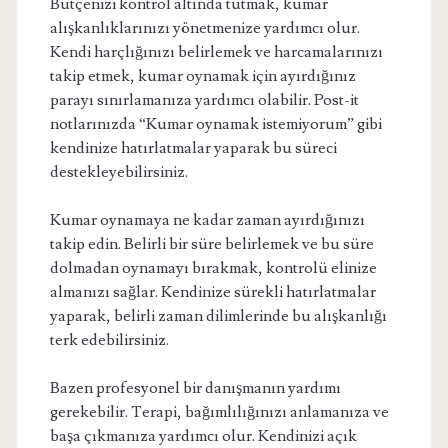
Bütçenizi kontrol altında tutmak, kumar
alışkanlıklarınızı yönetmenize yardımcı olur.
Kendi harçlığınızı belirlemek ve harcamalarınızı
takip etmek, kumar oynamak için ayırdığınız
parayı sınırlamanıza yardımcı olabilir. Post-it
notlarınızda “Kumar oynamak istemiyorum” gibi
kendinize hatırlatmalar yaparak bu süreci
destekleyebilirsiniz.
Kumar oynamaya ne kadar zaman ayırdığınızı
takip edin. Belirli bir süre belirlemek ve bu süre
dolmadan oynamayı bırakmak, kontrolü elinize
almanızı sağlar. Kendinize sürekli hatırlatmalar
yaparak, belirli zaman dilimlerinde bu alışkanlığı
terk edebilirsiniz.
Bazen profesyonel bir danışmanın yardımı
gerekebilir. Terapi, bağımlılığınızı anlamanıza ve
başa çıkmanıza yardımcı olur. Kendinizi açık