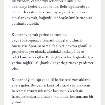
Bu yüzden, casino ziyaretlerinizin sıklığını
azaltmayı hedefleyebilirsiniz. Belirli günlerde ya
da belirli saatlerde kumar oynayarak kendinize
sınırlar koymak, bağımlılık döngüsünü kırmanıza
yardımcı olabilir.
Kumar oynamak yerine zamanınızı
geçirebileceğiniz alternatif uğraşlar bulmak
önemlidir. Spor, sanatsal faaliyetler veya gönüllü
projelerde yer almak, zihninizi başka yönlere
odaklamanızı sağlar. Bu değişiklikler, bağımlılığın
yerine sağlıklı alışkanlıklar yerleştirmeye yardımcı
olur.
Kumar bağımlılığı genellikle finansal zorluklarla
el ele gider. Bütçenizi kontrol altında tutmak için
harcamalarınızı izlemeye başlayın. Gereksiz
harcamalardan kaçınmak, kendinizi korumanın bir
yoludur.