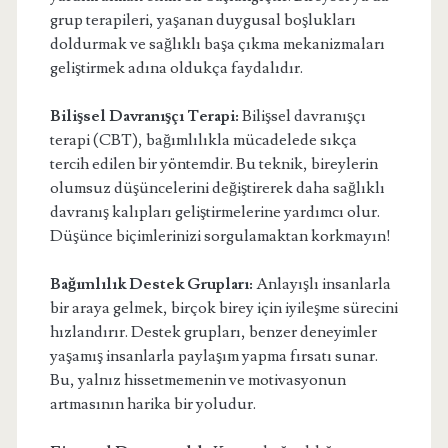
grup terapileri, yaşanan duygusal boşlukları
doldurmak ve sağlıklı başa çıkma mekanizmaları
geliştirmek adına oldukça faydalıdır.
Bilişsel Davranışçı Terapi:
Bilişsel davranışçı
terapi (CBT), bağımlılıkla mücadelede sıkça
tercih edilen bir yöntemdir. Bu teknik, bireylerin
olumsuz düşüncelerini değiştirerek daha sağlıklı
davranış kalıpları geliştirmelerine yardımcı olur.
Düşünce biçimlerinizi sorgulamaktan korkmayın!
Bağımlılık Destek Grupları:
Anlayışlı insanlarla
bir araya gelmek, birçok birey için iyileşme sürecini
hızlandırır. Destek grupları, benzer deneyimler
yaşamış insanlarla paylaşım yapma fırsatı sunar.
Bu, yalnız hissetmemenin ve motivasyonun
artmasının harika bir yoludur.