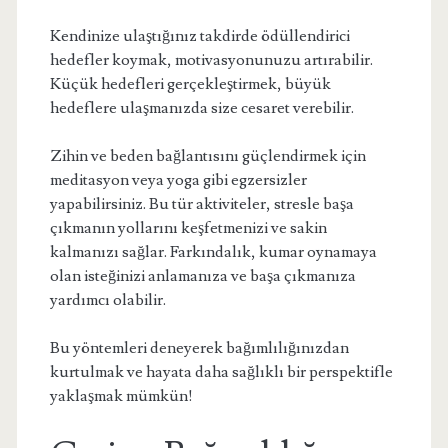
Kendinize ulaştığınız takdirde ödüllendirici
hedefler koymak, motivasyonunuzu artırabilir.
Küçük hedefleri gerçekleştirmek, büyük
hedeflere ulaşmanızda size cesaret verebilir.
Zihin ve beden bağlantısını güçlendirmek için
meditasyon veya yoga gibi egzersizler
yapabilirsiniz. Bu tür aktiviteler, stresle başa
çıkmanın yollarını keşfetmenizi ve sakin
kalmanızı sağlar. Farkındalık, kumar oynamaya
olan isteğinizi anlamanıza ve başa çıkmanıza
yardımcı olabilir.
Bu yöntemleri deneyerek bağımlılığınızdan
kurtulmak ve hayata daha sağlıklı bir perspektifle
yaklaşmak mümkün!