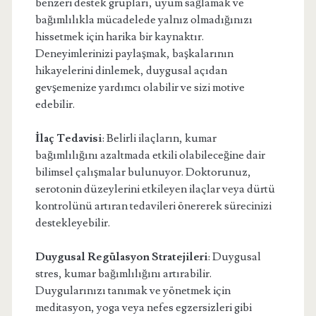
benzeri destek grupları, uyum sağlamak ve
bağımlılıkla mücadelede yalnız olmadığınızı
hissetmek için harika bir kaynaktır.
Deneyimlerinizi paylaşmak, başkalarının
hikayelerini dinlemek, duygusal açıdan
gevşemenize yardımcı olabilir ve sizi motive
edebilir.
İlaç Tedavisi
: Belirli ilaçların, kumar
bağımlılığını azaltmada etkili olabileceğine dair
bilimsel çalışmalar bulunuyor. Doktorunuz,
serotonin düzeylerini etkileyen ilaçlar veya dürtü
kontrolünü artıran tedavileri önererek sürecinizi
destekleyebilir.
Duygusal Regülasyon Stratejileri
: Duygusal
stres, kumar bağımlılığını artırabilir.
Duygularınızı tanımak ve yönetmek için
meditasyon, yoga veya nefes egzersizleri gibi