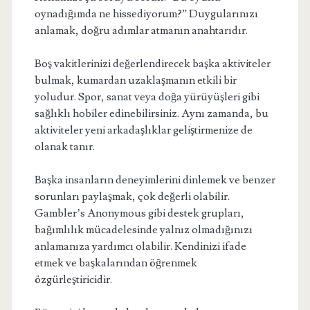
oynadığımda ne hissediyorum?” Duygularınızı
anlamak, doğru adımlar atmanın anahtarıdır.
Boş vakitlerinizi değerlendirecek başka aktiviteler
bulmak, kumardan uzaklaşmanın etkili bir
yoludur. Spor, sanat veya doğa yürüyüşleri gibi
sağlıklı hobiler edinebilirsiniz. Aynı zamanda, bu
aktiviteler yeni arkadaşlıklar geliştirmenize de
olanak tanır.
Başka insanların deneyimlerini dinlemek ve benzer
sorunları paylaşmak, çok değerli olabilir.
Gambler’s Anonymous gibi destek grupları,
bağımlılık mücadelesinde yalnız olmadığınızı
anlamanıza yardımcı olabilir. Kendinizi ifade
etmek ve başkalarından öğrenmek
özgürleştiricidir.