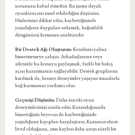
sorunuzu kabul etmektir. Bu şansa dayalı
oyunların sizi nasıl etkilediğini düşünün.
Hislerinize dikkat edin; kaybettiğinizde
yaşadığınız duyguları anlamak, bağımlılık
döngüsünü kırmanın anahtarıdır.
Bir Destek Ağı Oluşturun:
Kendinizi yalnız
hissetmemeye çalışın. Arkadaşlarınız veya
ailenizle bu konuyu paylaşmak, farklı bir bakış
açısı kazanmanızı sağlayabilir. Destek gruplarına
katılmak da, benzer deneyimler yaşayan insanlarla
bağ kurmanıza yardımcı olur.
Geçmişi Düşünün:
Daha önceki oyun
deneyimlerinizi analiz edin. Kazandığınızda
hissettiğiniz heyecan ile kaybettiğinizde
yaşadığınız kayıpları karşılaştırın. Kazancın short-
lived olduğunu, ama kaybın daha uzun süreli bir