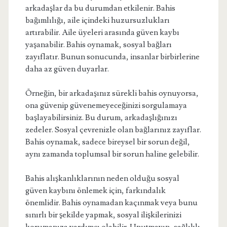
arkadaşlar da bu durumdan etkilenir. Bahis
bağımlılığı, aile içindeki huzursuzlukları
artırabilir. Aile üyeleri arasında güven kaybı
yaşanabilir. Bahis oynamak, sosyal bağları
zayıflatır. Bunun sonucunda, insanlar birbirlerine
daha az güven duyarlar.
Örneğin, bir arkadaşınız sürekli bahis oynuyorsa,
ona güvenip güvenemeyeceğinizi sorgulamaya
başlayabilirsiniz. Bu durum, arkadaşlığınızı
zedeler. Sosyal çevrenizle olan bağlarınız zayıflar.
Bahis oynamak, sadece bireysel bir sorun değil,
aynı zamanda toplumsal bir sorun haline gelebilir.
Bahis alışkanlıklarının neden olduğu sosyal
güven kaybını önlemek için, farkındalık
önemlidir. Bahis oynamadan kaçınmak veya bunu
sınırlı bir şekilde yapmak, sosyal ilişkilerinizi