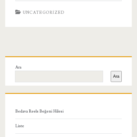
UNCATEGORIZED
Birincil
Yan
Ara
Ara
Menü
Bedava Reels Beğeni Hilesi
Liste