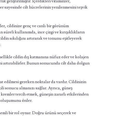
k geliştirilmiştir. İçerdikleri vitaminler,
ler sayesinde cilt hücrelerinin yenilenmesini teşvik
r, cildinize genç ve canlı bir görünüm
 süreli kullanımda, ince çizgi ve kırışıklıkların
ldin sıkılığını artırarak ve tonunu eşitleyerek
.
nellikle cildin dış katmanına nüfuz eder ve kolajen
tini artırabilirler. Bunun sonucunda cilt daha dolgun
t edilmesi gereken noktalar da vardır. Cildinizin
ili sonucu almanızı sağlar. Ayrıca, güneş
 kremler tercih etmek, güneşin zararlı etkilerinden
in oluşumunu önler.
nemli bir rol oynar. Doğru ürünü seçerek ve