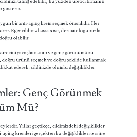
ildinizi tahriş edebilir, bu yüzden üretici firmanın
 gösterin.
e uygun bir anti-aging krem seçmek önemlidir. Her
rektirir. Eğer cildiniz hassas ise, dermatologunuzla
oğru olabilir.
a sürecini yavaşlatmanın ve genç görünümünü
k, doğru ürünü seçmek ve doğru şekilde kullanmak
dikkat ederek, cildinizde olumlu değişiklikler
mler: Genç Görünmek
özüm Mü?
eylerdir. Yıllar geçtikçe, cildimizdeki değişiklikler
ti-aging kremleri gerçekten bu değişiklikleri tersine