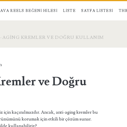
AVA REELS BEĞENI HILESI
LISTE
SAYFA LISTESI
THR
-AGING KREMLER VE DOĞRU KULLANIM
n
remler ve Doğru
iz için kaçınılmazdır. Ancak, anti-aging kremler bu
örünümünü korumak için etkili bir çözüm sunar.
ilde kullanabiliriz?