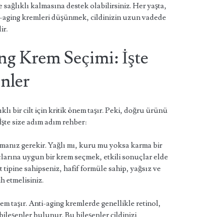
 sağlıklı kalmasına destek olabilirsiniz. Her yaşta,
ti-aging kremleri düşünmek, cildinizin uzun vadede
ir.
g Krem Seçimi: İşte
nler
lı bir cilt için kritik önem taşır. Peki, doğru ürünü
İşte size adım adım rehber:
lamanız gerekir. Yağlı mı, kuru mu yoksa karma bir
açlarına uygun bir krem seçmek, etkili sonuçlar elde
lt tipine sahipseniz, hafif formüle sahip, yağsız ve
h etmelisiniz.
m taşır. Anti-aging kremlerde genellikle retinol,
 bileşenler bulunur. Bu bileşenler cildinizi