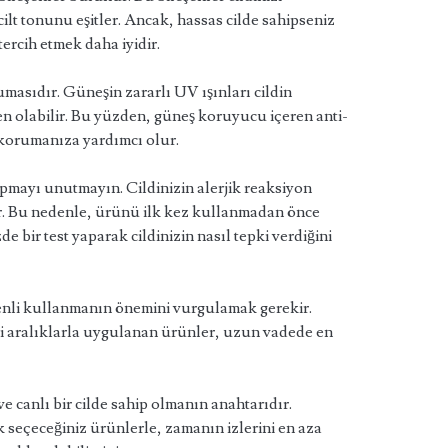
 cilt tonunu eşitler. Ancak, hassas cilde sahipseniz
ercih etmek daha iyidir.
umasıdır. Güneşin zararlı UV ışınları cildin
 olabilir. Bu yüzden, güneş koruyucu içeren anti-
i korumanıza yardımcı olur.
mayı unutmayın. Cildinizin alerjik reaksiyon
lir. Bu nedenle, ürünü ilk kez kullanmadan önce
e bir test yaparak cildinizin nasıl tepki verdiğini
enli kullanmanın önemini vurgulamak gerekir.
 aralıklarla uygulanan ürünler, uzun vadede en
e canlı bir cilde sahip olmanın anahtarıdır.
k seçeceğiniz ürünlerle, zamanın izlerini en aza