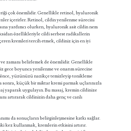
riği çok önemlidir. Genellikle retinol, hyaluronik
enler içerirler. Retinol, cildin yenilenme sürecini
sına yardımcı olurken, hyaluronik asit cildin nem
ksidan özellikleriyle cildi serbest radikallerin
eren kremleri tercih etmek, cildiniz için en iyi
 ve zamanı belirlemek de önemlidir. Genellikle
miz gece boyunca yenilenme ve onarım sürecine
 önce, yüzünüzü nazikçe temizleyip tonikleme
 sonra, küçük bir miktar kremi parmak uçlarınızla
j yaparak uygulayın. Bu masaj, kremin cildinize
nı artırarak cildinizin daha genç ve canlı
nımı da sonuçların belirginleşmesine katkı sağlar.
 kez kullanmak, kremlerin etkisini artırır.