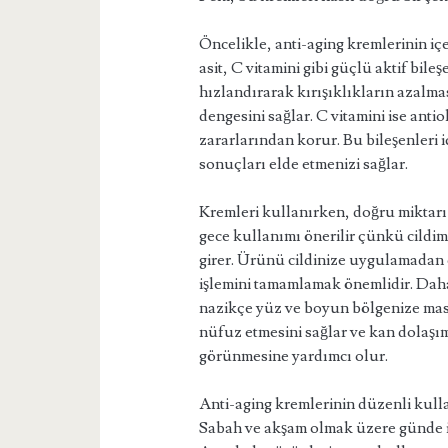
Öncelikle, anti-aging kremlerinin içe
asit, C vitamini gibi güçlü aktif bileş
hızlandırarak kırışıklıkların azalma
dengesini sağlar. C vitamini ise antio
zararlarından korur. Bu bileşenleri iç
sonuçları elde etmenizi sağlar.
Kremleri kullanırken, doğru miktarı
gece kullanımı önerilir çünkü cildi
girer. Ürünü cildinize uygulamadan
işlemini tamamlamak önemlidir. Daha
nazikçe yüz ve boyun bölgenize masa
nüfuz etmesini sağlar ve kan dolaşımı
görünmesine yardımcı olur.
Anti-aging kremlerinin düzenli kulla
Sabah ve akşam olmak üzere günde iki