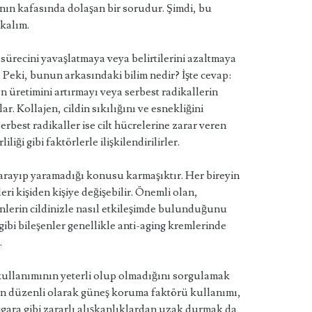
anın kafasında dolaşan bir sorudur. Şimdi, bu
kalım.
 sürecini yavaşlatmaya veya belirtilerini azaltmaya
 Peki, bunun arkasındaki bilim nedir? İşte cevap:
en üretimini artırmayı veya serbest radikallerin
. Kollajen, cildin sıkılığını ve esnekliğini
erbest radikaller ise cilt hücrelerine zarar veren
liği gibi faktörlerle ilişkilendirilirler.
arayıp yaramadığı konusu karmaşıktır. Her bireyin
leri kişiden kişiye değişebilir. Önemli olan,
şenlerin cildinizle nasıl etkileşimde bulunduğunu
gibi bileşenler genellikle anti-aging kremlerinde
.
kullanımının yeterli olup olmadığını sorgulamak
 için düzenli olarak güneş koruma faktörü kullanımı,
sigara gibi zararlı alışkanlıklardan uzak durmak da